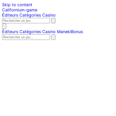
Skip to content
Californium-game
Éditeurs
Catégories
Casino
Éditeurs
Catégories
Casino
ManekiBonus